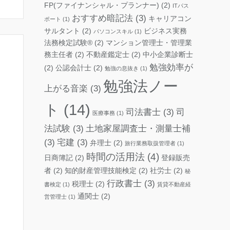
FP(ファイナンシャル・プランナー)
(2)
ITパス
おすすめ暗記法
(3)
キャリアコン
ポート
(1)
サルタント
(2)
ビジネス実務
パソコンスキル
(1)
法務検定試験®
(2)
マンション管理士・管理業
務主任者
(2)
不動産鑑定士
(2)
中小企業診断士
勉強効率が
(2)
公認会計士
(2)
勉強の息抜き
(1)
勉強法ノー
上がる音楽
(3)
ト
(14)
司法書士
(3)
司
医療事務
(1)
法試験
(3)
土地家屋調査士・測量士補
(3)
宅建
(3)
弁理士
(2)
旅行業務取扱管理者
(1)
時間の活用法
(4)
日商簿記
(2)
登録販売
者
(2)
知的財産管理技能検定
(2)
社労士
(2)
秘
行政書士
(3)
税理士
(2)
書検定
(1)
賃貸不動産経
通関士
(2)
営管理士
(1)