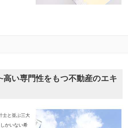
報~高い専門性をもつ不動産のエキ
計士と並ぶ三大
人しかいない希