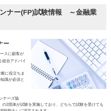
ナー(FP)試験情報 ～金融業
ナー
ースに顧客が
う総合アドバイ
全般に役立ちま
の知識が必須と
ンナーズ協
」の2団体が試験を実施しており、どちらで試験を受けても
FP技能士）に認定されます。