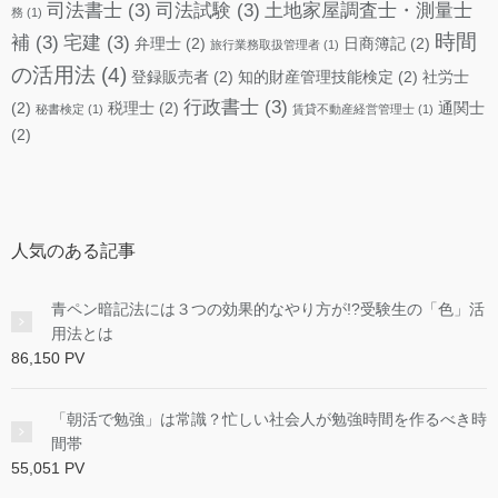
司法書士
(3)
司法試験
(3)
土地家屋調査士・測量士
務
(1)
時間
補
(3)
宅建
(3)
弁理士
(2)
日商簿記
(2)
旅行業務取扱管理者
(1)
の活用法
(4)
登録販売者
(2)
知的財産管理技能検定
(2)
社労士
行政書士
(3)
(2)
税理士
(2)
通関士
秘書検定
(1)
賃貸不動産経営管理士
(1)
(2)
人気のある記事
青ペン暗記法には３つの効果的なやり方が!?受験生の「色」活
用法とは
86,150 PV
「朝活で勉強」は常識？忙しい社会人が勉強時間を作るべき時
間帯
55,051 PV