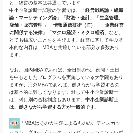
と、経営の基本は共通しています。
中小企業診断士試験の学習では、「
経営戦略論・組織
論・マーケティング論
」「
財務・会計
」「
生産管理、
店舗・販売管理
」「
情報通信技術（IT）
」「
企業経営
に関係する法律
」「
マクロ経済・ミクロ経済
」など、
とても幅広いことをを学びます。経営に関して学ぶ基
本的な内容は、MBAと共通している部分が多数あり
ます。
なお、国内MBAであれば、全日制の他、夜間・土日
を中心としたプログラムを実施している大学院もあり
ますが、海外MBAであれば、働きながら学習するの
は基本的に難しくなります。対して中小企業診断士
は、科目別の合格制度もあります。
中小企業診断士
は、働きながら学習する方が一般的
です。
「MBAはその大学院によるものの、ディスカッ
ション、グループワーク、プレゼンテーション・レポ