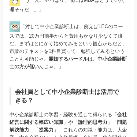
「うーん、やっぱり、僕にはMBAはとうてい無
理そうだ…。」
「対して中小企業診断士は、例えばLECのコー
スでは、20万円前半からと費用もかなり少なくて済
む。まずはとにかく始めてみるという観点からだと、
市販のテキストを1科目買って、勉強してみるという
ことも可能じゃ。
開始するハードルは、中小企業診断
士の方が低い
んじゃ。」
会社員として中小企業診断士は活用で
きる？
中小企業診断士の学習・経験を通して得られる「
会社
経営に関する幅広い知識
」や「
論理的思考力
」「
問題
解決能力
」「
提案力
」。これらの知識・能力は、大企